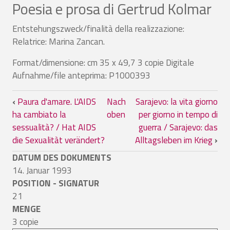
Poesia e prosa di Gertrud Kolmar
Entstehungszweck/finalità della realizzazione:
Relatrice: Marina Zancan.
Format/dimensione: cm 35 x 49,7 3 copie Digitale
Aufnahme/file anteprima: P1000393
Links für das Blättern im Buch Poesia e
‹
Paura d'amare. L'AIDS
Nach
Sarajevo: la vita giorno
ha cambiato la
oben
per giorno in tempo di
sessualità? / Hat AIDS
guerra / Sarajevo: das
die Sexualitàt verändert?
Alltagsleben im Krieg
›
DATUM DES DOKUMENTS
14. Januar 1993
POSITION - SIGNATUR
21
MENGE
3 copie