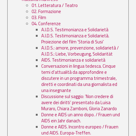
01. Letteratura / Teatro
02. Formazione
03. Film
04. Conferenze
A.I.D.S. Testimonianza e Solidarietà
A.I.D.S. Testimonianza e Solidarietà.
Proiezione del film ’Storia di Susi’
A.I.D.S.: amore, prevenzione, solidarietà /
A.I.D.S.: Liebe, Vorbeugung, Solidarität
AIDS. Testimonianza e solidarietà
Conversazioni in lingua tedesca. Cinque
temi d'attualità da approfondire e
discutere in un programma trimestrale,
diretti e coordinati da una giornalista ed
una insegnante
Discussione sul saggio: ’Non credere di
avere dei diritti’ presentato da Luisa
Muraro, Chiara Zamboni, Gloria Zanardo
Donne e AIDS un anno dopo. / Frauen und
AIDS ein Jahr danach.
Donne e AIDS. Incontro europeo / Frauen
und AIDS. Europa-Treffen.