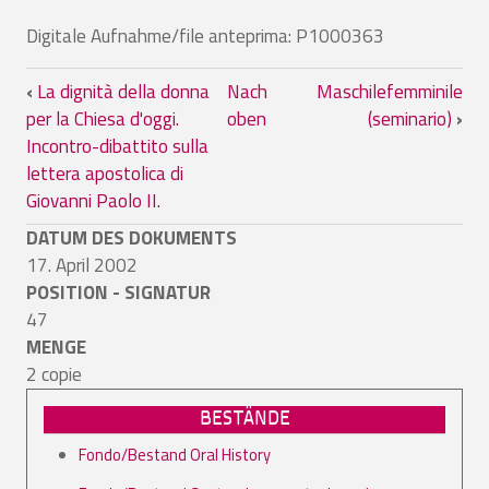
Digitale Aufnahme/file anteprima: P1000363
Links für das Blättern im Buch La tomba
‹
La dignità della donna
Nach
Maschilefemminile
per la Chiesa d'oggi.
oben
(seminario)
›
Incontro-dibattito sulla
lettera apostolica di
Giovanni Paolo II.
DATUM DES DOKUMENTS
17. April 2002
POSITION - SIGNATUR
47
MENGE
2 copie
BESTÄNDE
Fondo/Bestand Oral History