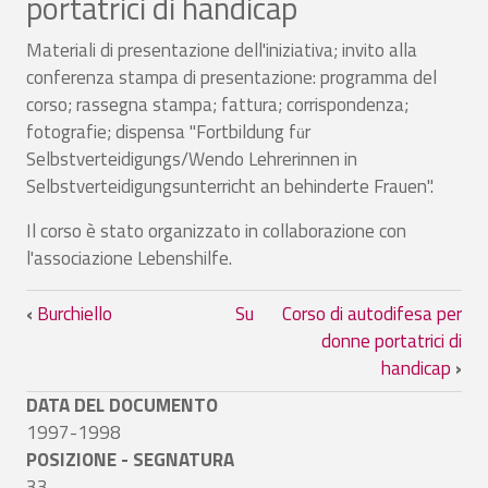
portatrici di handicap
Materiali di presentazione dell'iniziativa; invito alla
conferenza stampa di presentazione: programma del
corso; rassegna stampa; fattura; corrispondenza;
fotografie; dispensa "Fortbildung f
r
ü
Selbstverteidigungs/Wendo Lehrerinnen in
Selbstverteidigungsunterricht an behinderte Frauen".
Il corso è stato organizzato in collaborazione con
l'associazione Lebenshilfe.
Link di attraversamento del book per Co
‹
Burchiello
Su
Corso di autodifesa per
donne portatrici di
handicap
›
DATA DEL DOCUMENTO
1997-1998
POSIZIONE - SEGNATURA
33