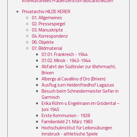
Interkulturelles Frauenzentrum Bolzano/Bozen
Privatarchiv HILDE KERER
01. Allgemeines
02. Pressespiegel
03. Manuskripte
04. Korrespondenz
06. Objekte
07. Bildmaterial
07.01. Frankreich - 1944
07.02. Minsk - 1943-1944
Abfahrt der Südtiroler zur Wehrmacht,
Brixen
Albergo al Cavallino d’Oro (Brixen)
Ausflug zum Heldenfriedhof Lagazuoi
Besuch beim Schneidermeister Gefier in
Garmisch
Erika Röhm v. Engelmann im Grödental –
Juni 1945
Erste Kommunion - 1928
Familienbild 21. März 1983
Hochschulinstitut für Leibesübungen
Innsbruck - athletische Spiele