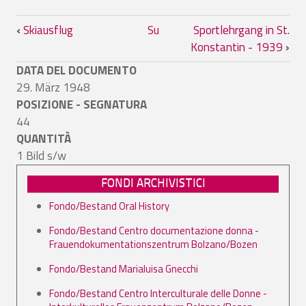
Link di attraversamento del book per S
‹
Skiausflug
Su
Sportlehrgang in St.
Konstantin - 1939
›
DATA DEL DOCUMENTO
29. März 1948
POSIZIONE - SEGNATURA
44
QUANTITÀ
1 Bild s/w
FONDI ARCHIVISTICI
Fondo/Bestand Oral History
Fondo/Bestand Centro documentazione donna -
Frauendokumentationszentrum Bolzano/Bozen
Fondo/Bestand Marialuisa Gnecchi
Fondo/Bestand Centro Interculturale delle Donne -