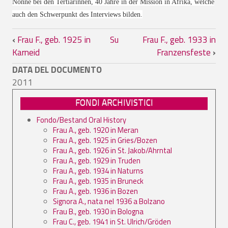
Nonne bei den Tertiarinnen, 40 Jahre in der Mission in Afrika, welche
auch den Schwerpunkt des Interviews bilden.
Link di attraversamento del book per Fr
‹
Frau F., geb. 1925 in
Su
Frau F., geb. 1933 in
Karneid
Franzensfeste
›
DATA DEL DOCUMENTO
2011
FONDI ARCHIVISTICI
Fondo/Bestand Oral History
Frau A., geb. 1920 in Meran
Frau A., geb. 1925 in Gries/Bozen
Frau A., geb. 1926 in St. Jakob/Ahrntal
Frau A., geb. 1929 in Truden
Frau A., geb. 1934 in Naturns
Frau A., geb. 1935 in Bruneck
Frau A., geb. 1936 in Bozen
Signora A., nata nel 1936 a Bolzano
Frau B., geb. 1930 in Bologna
Frau C., geb. 1941 in St. Ulrich/Gröden