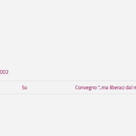
2002
del book per 09.03. Attività prop
Su
Convegno "...ma liberaci dal