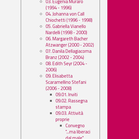
03. Eugenia Muraro
(1994 - 1996)
04. Johanna von Call
Chiochetti (1996 - 1998)
05. Gabriella Vianello
Nardelli (1998 - 2000)
06. Margareth Bacher
Atzwanger (2000 - 2002)
07. Danila Dellagiacoma
Branz (2002 - 2004)
08. Edith Seyr (2004 -
2006)
09. Elisabetta
Scaramellino Stefani
(2006 - 2008)
09.01. Inviti
09.02. Rassegna
stampa
09.03. Attività
proprie
Convegno
"...ma liberaci
dal male"