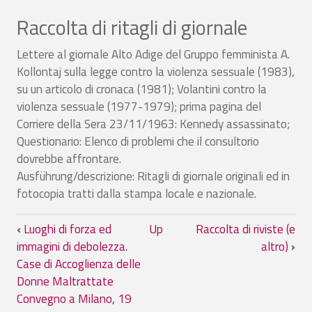
Raccolta di ritagli di giornale
Lettere al giornale Alto Adige del Gruppo femminista A.
Kollontaj sulla legge contro la violenza sessuale (1983),
su un articolo di cronaca (1981); Volantini contro la
violenza sessuale (1977-1979); prima pagina del
Corriere della Sera 23/11/1963: Kennedy assassinato;
Questionario: Elenco di problemi che il consultorio
dovrebbe affrontare.
Ausführung/descrizione: Ritagli di giornale originali ed in
fotocopia tratti dalla stampa locale e nazionale.
Book traversal links for Raccolta di ritag
‹
Luoghi di forza ed
Up
Raccolta di riviste (e
immagini di debolezza.
altro)
›
Case di Accoglienza delle
Donne Maltrattate
Convegno a Milano, 19