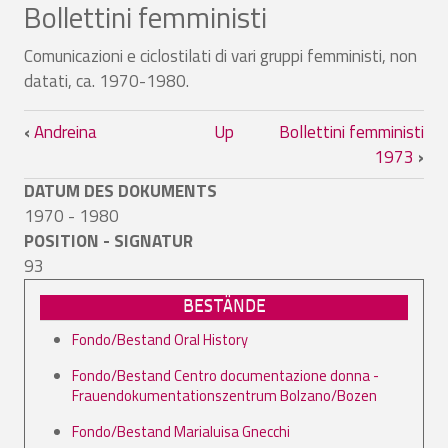
Bollettini femministi
Comunicazioni e ciclostilati di vari gruppi femministi, non
datati, ca. 1970-1980.
Book traversal links for Bollettini femmi
‹
Andreina
Up
Bollettini femministi
1973
›
DATUM DES DOKUMENTS
1970 - 1980
POSITION - SIGNATUR
93
BESTÄNDE
Fondo/Bestand Oral History
Fondo/Bestand Centro documentazione donna -
Frauendokumentationszentrum Bolzano/Bozen
Fondo/Bestand Marialuisa Gnecchi