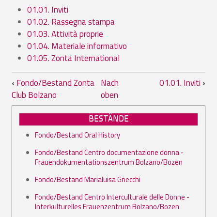
01.01. Inviti
01.02. Rassegna stampa
01.03. Attività proprie
01.04. Materiale informativo
01.05. Zonta International
Links für das Blättern im Buch 01. Ant
‹
Fondo/Bestand Zonta
Nach
01.01. Inviti
›
Club Bolzano
oben
BESTÄNDE
Fondo/Bestand Oral History
Fondo/Bestand Centro documentazione donna -
Frauendokumentationszentrum Bolzano/Bozen
Fondo/Bestand Marialuisa Gnecchi
Fondo/Bestand Centro Interculturale delle Donne -
Interkulturelles Frauenzentrum Bolzano/Bozen