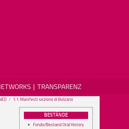
NETWORKS
TRANSPARENZ
AIED
1.1. Manifesti sezione di Bolzano
BESTÄNDE
Fondo/Bestand Oral History