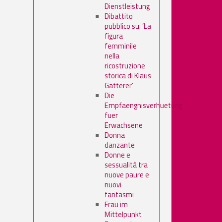
Dienstleistung
Dibattito
pubblico su: ’La
figura
femminile
nella
ricostruzione
storica di Klaus
Gatterer’
Die
Empfaengnisverhuetung
fuer
Erwachsene
Donna
danzante
Donne e
sessualità tra
nuove paure e
nuovi
fantasmi
Frau im
Mittelpunkt