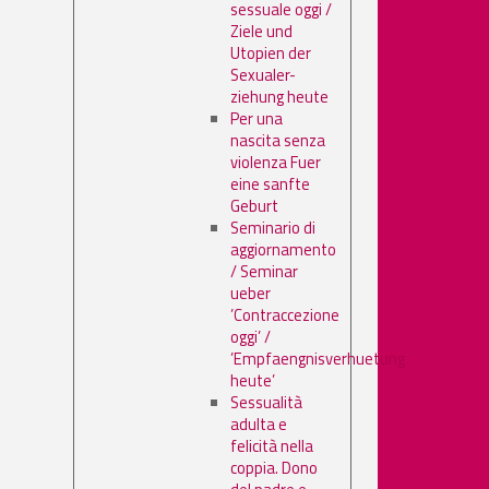
sessuale oggi /
Ziele und
Utopien der
Sexualer-
ziehung heute
Per una
nascita senza
violenza Fuer
eine sanfte
Geburt
Seminario di
aggiornamento
/ Seminar
ueber
’Contraccezione
oggi’ /
’Empfaengnisverhuetung
heute’
Sessualità
adulta e
felicità nella
coppia. Dono