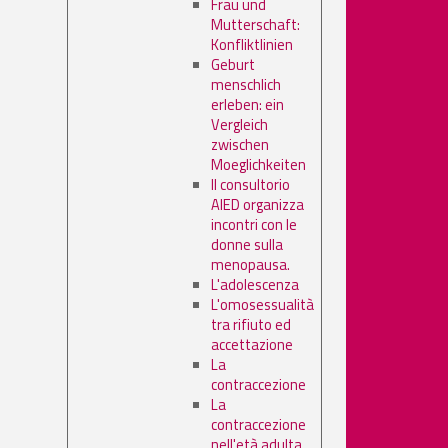
Frau und
Mutterschaft:
Konfliktlinien
Geburt
menschlich
erleben: ein
Vergleich
zwischen
Moeglichkeiten
Il consultorio
AIED organizza
incontri con le
donne sulla
menopausa.
L'adolescenza
L'omosessualità
tra rifiuto ed
accettazione
La
contraccezione
La
contraccezione
nell'età adulta