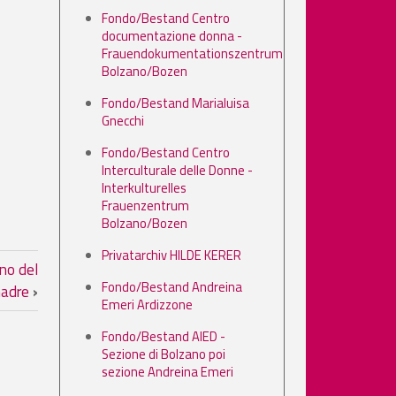
Fondo/Bestand Centro
documentazione donna -
Frauendokumentationszentrum
Bolzano/Bozen
Fondo/Bestand Marialuisa
Gnecchi
Fondo/Bestand Centro
Interculturale delle Donne -
Interkulturelles
Frauenzentrum
Bolzano/Bozen
Privatarchiv HILDE KERER
to / Seminar ueber ’Contraccezio
ono del
Fondo/Bestand Andreina
madre
›
Emeri Ardizzone
Fondo/Bestand AIED -
Sezione di Bolzano poi
sezione Andreina Emeri