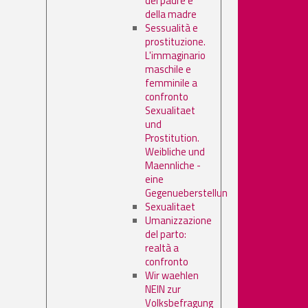
del padre e
della madre
Sessualità e
prostituzione.
L'immaginario
maschile e
femminile a
confronto
Sexualitaet
und
Prostitution.
Weibliche und
Maennliche -
eine
Gegenueberstellun
Sexualitaet
Umanizzazione
del parto:
realtà a
confronto
Wir waehlen
NEIN zur
Volksbefragung