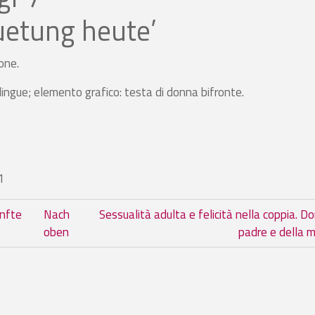
etung heute’
one.
lingue; elemento grafico: testa di donna bifronte.
1
im Buch Seminario di aggiornamen
anfte
Nach
Sessualità adulta e felicità nella coppia. D
oben
padre e della 