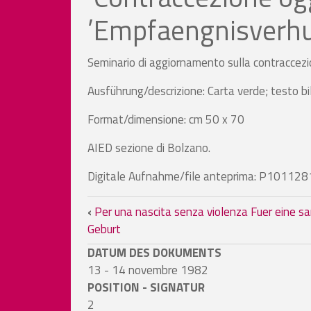
’Empfaengnisverhu
Seminario di aggiornamento sulla contraccezi
Ausführung/descrizione: Carta verde; testo bi
Format/dimensione: cm 50 x 70
AIED sezione di Bolzano.
Digitale Aufnahme/file anteprima: P101128
Links für das Blättern 
‹
Per una nascita senza violenza Fuer eine s
Geburt
DATUM DES DOKUMENTS
13 - 14 novembre 1982
POSITION - SIGNATUR
2