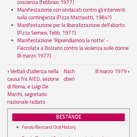
coscienza (febbraio 1977)
Manifestazione con sindacati contro gli interventi
sulla contingenza (P.zza Matteotti, 1984?)
Manifestazione per la liberalizzazione dell'aborto
(P.zza Sernesi, febb. 1977)
Manifestazione ’Riprendiamoci la notte’ -
Fiaccolata a Bolzano contro la violenza sulle donne
(8 marzo 1977)
Links für das Blättern im Buch 06. Doc
‹
Verbali d'udienza nella
Nach
8 marzo 1979
›
causa fra AIED, sezione
oben
di Roma, e Luigi De
Marchi, segretario
nazionale radiato
BESTÄNDE
Fondo/Bestand Oral History