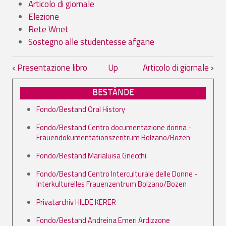
Articolo di giornale
Elezione
Rete Wnet
Sostegno alle studentesse afgane
Book traversal links for 10.02. Rasseg
‹
Presentazione libro
Up
Articolo di giornale
›
BESTÄNDE
Fondo/Bestand Oral History
Fondo/Bestand Centro documentazione donna -
Frauendokumentationszentrum Bolzano/Bozen
Fondo/Bestand Marialuisa Gnecchi
Fondo/Bestand Centro Interculturale delle Donne -
Interkulturelles Frauenzentrum Bolzano/Bozen
Privatarchiv HILDE KERER
Fondo/Bestand Andreina Emeri Ardizzone