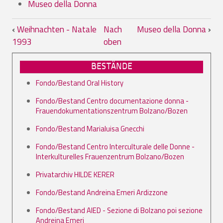
Museo della Donna
Links für das Blättern im Buch 02.04. M
‹
Weihnachten - Natale
Nach
Museo della Donna
›
1993
oben
BESTÄNDE
Fondo/Bestand Oral History
Fondo/Bestand Centro documentazione donna -
Frauendokumentationszentrum Bolzano/Bozen
Fondo/Bestand Marialuisa Gnecchi
Fondo/Bestand Centro Interculturale delle Donne -
Interkulturelles Frauenzentrum Bolzano/Bozen
Privatarchiv HILDE KERER
Fondo/Bestand Andreina Emeri Ardizzone
Fondo/Bestand AIED - Sezione di Bolzano poi sezione
Andreina Emeri