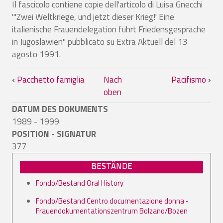
Il fascicolo contiene copie dell'articolo di Luisa Gnecchi
"'Zwei Weltkriege, und jetzt dieser Krieg!' Eine
italienische Frauendelegation führt Friedensgespräche
in Jugoslawien" pubblicato su Extra Aktuell del 13
agosto 1991.
Links für das Blättern im Buch Pacifis
‹
Pacchetto famiglia
Nach
Pacifismo
›
oben
DATUM DES DOKUMENTS
1989 - 1999
POSITION - SIGNATUR
377
BESTÄNDE
Fondo/Bestand Oral History
Fondo/Bestand Centro documentazione donna -
Frauendokumentationszentrum Bolzano/Bozen