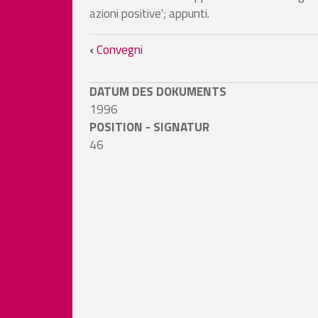
azioni positive'; appunti.
Links für das Blättern
‹
Convegni
DATUM DES DOKUMENTS
1996
POSITION - SIGNATUR
46