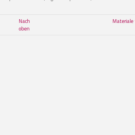
 im Buch Documentazione
Nach
Materiale 
oben