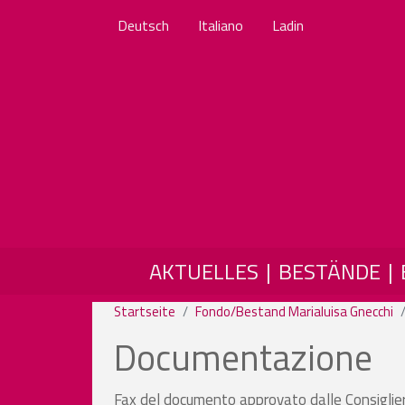
Deutsch
Italiano
Ladin
MAIN NAVIGATION
AKTUELLES
BESTÄNDE
Startseite
Fondo/Bestand Marialuisa Gnecchi
Documentazione
Fax del documento approvato dalle Consigliere d