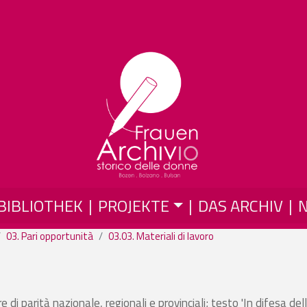
Direkt zum Inhalt
BIBLIOTHEK
PROJEKTE
DAS ARCHIV
03. Pari opportunità
03.03. Materiali di lavoro
i parità nazionale, regionali e provinciali; testo 'In difesa del