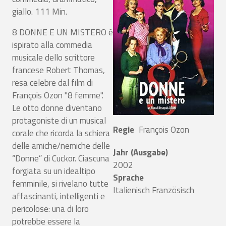
giallo. 111 Min.
8 DONNE E UN MISTERO è
ispirato alla commedia
musicale dello scrittore
francese Robert Thomas,
resa celebre dal film di
François Ozon "8 femme".
Le otto donne diventano
protagoniste di un musical
Regie
François Ozon
corale che ricorda la schiera
delle amiche/nemiche delle
Jahr (Ausgabe)
“Donne” di Cuckor. Ciascuna
2002
forgiata su un idealtipo
Sprache
femminile, si rivelano tutte
Italienisch
Französisch
affascinanti, intelligenti e
pericolose: una di loro
potrebbe essere la