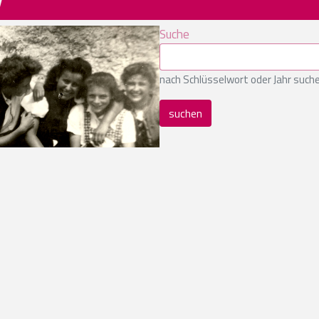
V
Suche
nach Schlüsselwort oder Jahr such
suchen