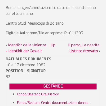
Bemerkungen/annotazioni: Le date delle serate sono
corrette a mano.
Centro Studi Mesocops di Bolzano.
Digitale Aufnahme/file anteprima: P1011305
Book traversal links for Il mondo dell'ar
‹
Identikit della violenza
Up
Il parto, La nascita.
- Identikit der Gewalt
L'istinto ritrovato
›
DATUM DES DOKUMENTS
10 e 17 dicembre 1982
POSITION - SIGNATUR
82
BESTÄNDE
Fondo/Bestand Oral History
Fondo/Bestand Centro documentazione donna -