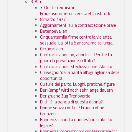
3. Altri
3. Oesterreichische
Frauensommeruniversitaet Innsbruck
8 marzo 1977
Aggiornamenti su la contraccezione orale
Beter bevallen
Cinquantamila firme contro la violenza
sessuale. La lotta è ancora molto lunga
Circumcision
Contraccezione no, aborto sì. Perchè fa
paura la prevenzione in Italia?
Contraccezione. Sterilizzazione. Aborto
Convegno: ’dalla parità all'uguaglianza delle
opportunità’
Culture del parto. Luoghi, pratiche, figure
Der Kampf wird noch sehr lange dauern
Der gruene Zug Trenoverde
Di chi è la pancia di questa donna?
Donne senza confini / Frauen ohne
Grenzen
Eminenza: aborto clandestino o aborto
legale?
Eminenza: consultorio o confessionale???