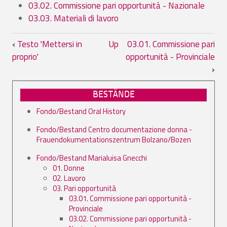
03.02. Commissione pari opportunità - Nazionale
03.03. Materiali di lavoro
Book traversal links for 03. Pari opport
‹
Testo 'Mettersi in
Up
03.01. Commissione pari
proprio'
opportunità - Provinciale
›
BESTÄNDE
Fondo/Bestand Oral History
Fondo/Bestand Centro documentazione donna -
Frauendokumentationszentrum Bolzano/Bozen
Fondo/Bestand Marialuisa Gnecchi
01. Donne
02. Lavoro
03. Pari opportunità
03.01. Commissione pari opportunità -
Provinciale
03.02. Commissione pari opportunità -