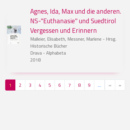
Agnes, Ida, Max und die anderen.
NS-"Euthanasie" und Suedtirol
Vergessen und Erinnern
Malleier, Elisabeth, Messner, Marlene - Hrsg.
Historische Bücher
Drava - Alphabeta
2018
Seitennummerierung
Nächste 
Letz
1
2
3
4
5
6
7
8
9
…
››
»